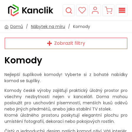
Domů
/
Nábytek na míru
/
Komody
Zobrazit filtry
Komody
Nejlepší šuplíkové komody! Vyberte si z bohaté nabídky
komod se šuplíky.
Komody české výroby zajišťují praktický úložný prostor pro
všechny nezbytnosti nejen v kanceláři. Doma mohou
posloužit pro uschování písemností, menších kusů oděvů
nebo jiných předmětů, anebo jako stabilní TV stolek.
Kromě úložného prostoru poskytují elegantní plochu pro
umístění fotografií, dekorací nebo pokojových rostlin.
Čistý a jednoduchý design našich komod oživí Váš interiér,