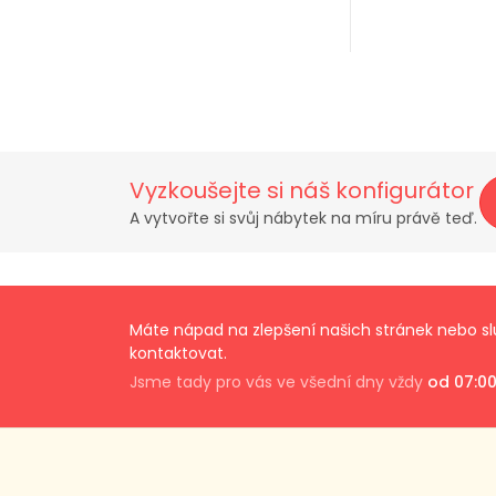
Vyzkoušejte si náš konfigurátor
A vytvořte si svůj nábytek na míru právě teď.
Máte nápad na zlepšení našich stránek nebo s
kontaktovat.
Jsme tady pro vás ve všední dny vždy
od 07:00