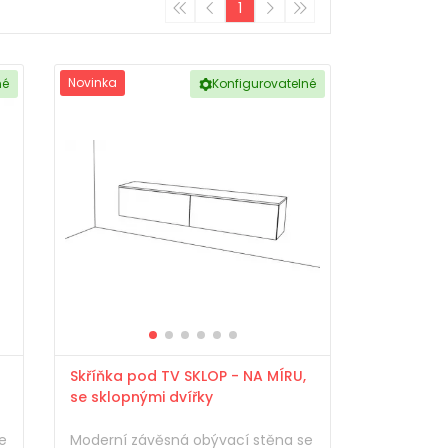
1
Novinka
né
Konfigurovatelné
Skříňka pod TV SKLOP - NA MÍRU,
se sklopnými dvířky
e
Moderní závěsná obývací stěna se