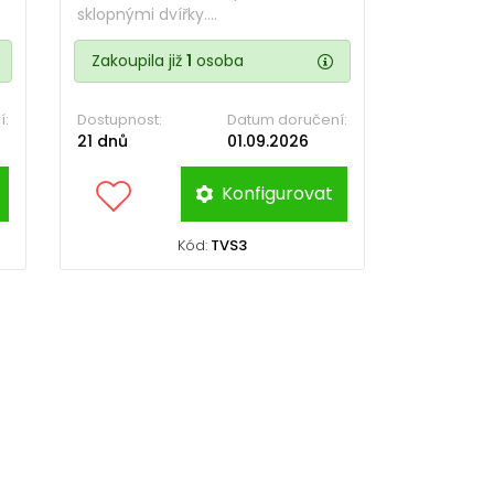
sklopnými dvířky....
Zakoupila již
1
osoba
í:
Dostupnost:
Datum doručení:
21 dnů
01.09.2026
Konfigurovat
Kód:
TVS3