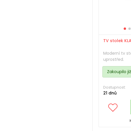
TV stolek KL
Moderní tv sto
uprostřed.
Zakoupilo ji
Dostupnost:
21 dnů