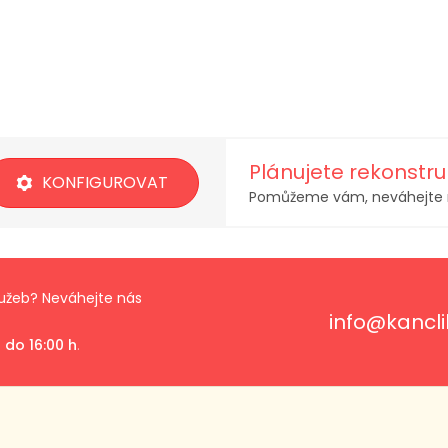
Plánujete rekonstru
KONFIGUROVAT
Pomůžeme vám, neváhejte 
lužeb? Neváhejte nás
info@kancli
 do 16:00 h
.