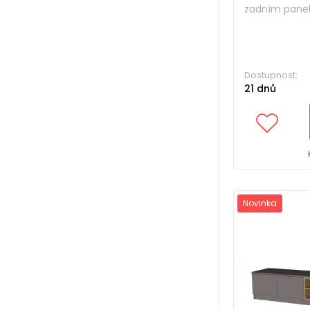
zadním panel
Dostupnost:
21 dnů
Novinka