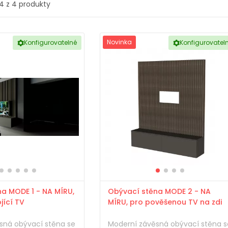
 4 z 4 produkty
Novinka
Konfigurovatelné
Konfigurovatel
a MODE 1 - NA MÍRU,
Obývací stěna MODE 2 - NA
jící TV
MÍRU, pro pověšenou TV na zdi
sná obývací stěna se
Moderní závěsná obývací stěna s