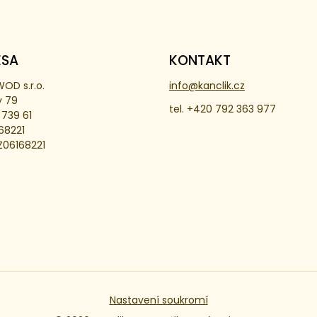
ESA
KONTAKT
OD s.r.o.
info@kanclik.cz
y 79
tel. +420 792 363 977
 739 61
168221
Z06168221
Nastavení soukromí