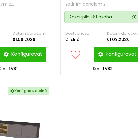
em z...
zadním panelem z...
Zakoupila již
1
osoba
Datum doručení:
Dostupnost:
Datum doručen
01.09.2026
21 dnů
01.09.2026
Konfigurovat
Konfigurovat
Kód:
TVS1
Kód:
TVS2
Konfigurovatelné