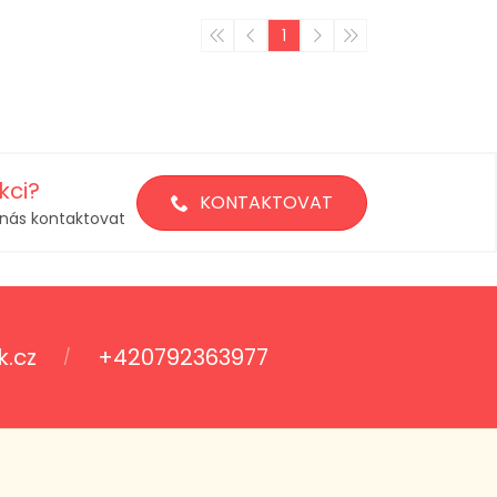
1
kci?
KONTAKTOVAT
nás kontaktovat
k.cz
+420792363977
/