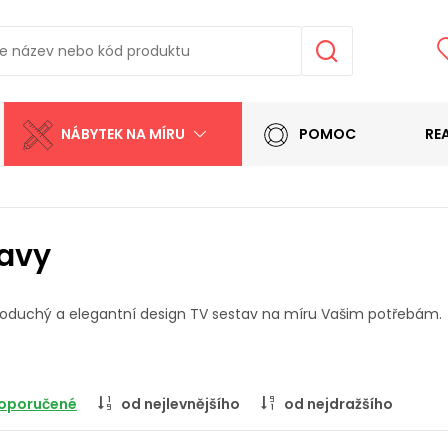
NÁBYTEK NA MÍRU
POMOC
RE
tavy
oduchý a elegantní design TV sestav na míru Vašim potřebám.
oporučené
od nejlevnějšího
od nejdražšího