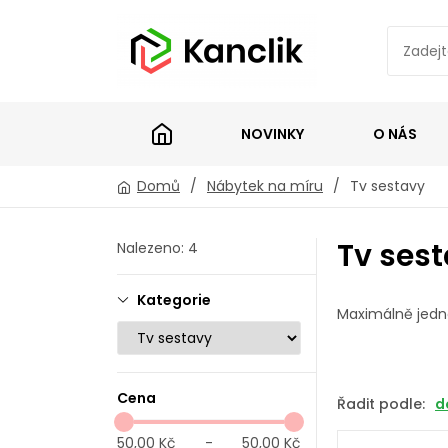
NOVINKY
O NÁS
Domů
/
Nábytek na míru
/
Tv sestavy
Tv ses
Nalezeno: 4
Kategorie
Maximálně jedn
Cena
Řadit podle:
d
50,00 Kč
-
50,00 Kč