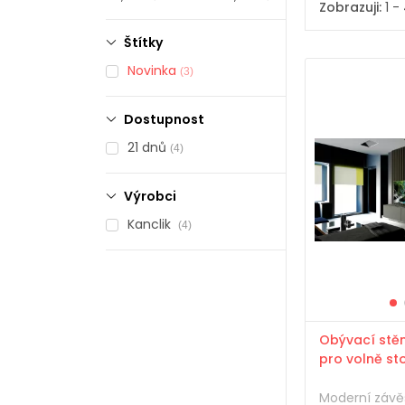
Zobrazuji:
1 -
Štítky
Novinka
(3)
Dostupnost
21 dnů
(4)
Výrobci
Kanclik
(4)
Obývací stěn
pro volně sto
Moderní závě