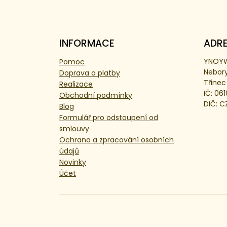
INFORMACE
ADR
YNOYW
Pomoc
Nebor
Doprava a platby
Třinec
Realizace
IČ: 06
Obchodní podmínky
DIČ: C
Blog
Formulář pro odstoupení od
smlouvy
Ochrana a zpracování osobních
údajů
Novinky
Účet