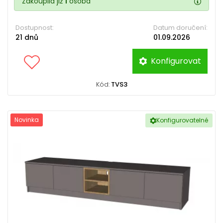
Zakoupila již
1
osoba
Dostupnost:
Datum doručení:
21 dnů
01.09.2026
Konfigurovat
Kód:
TVS3
Novinka
Konfigurovatelné