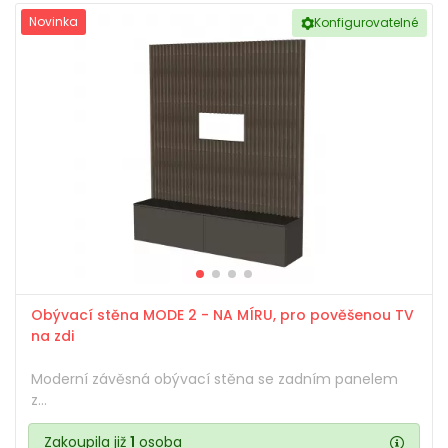
Novinka
Konfigurovatelné
Obývací stěna MODE 2 - NA MÍRU, pro pověšenou TV
na zdi
Moderní závěsná obývací stěna se zadním panelem
z...
Zakoupila již
1
osoba