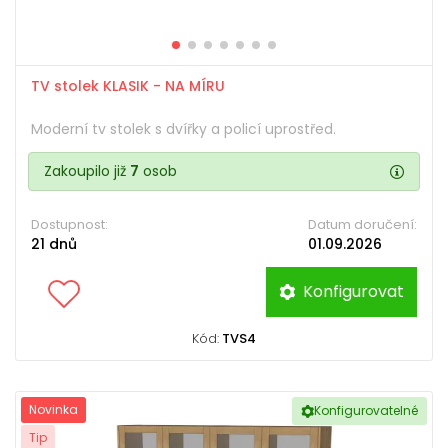
TV stolek KLASIK - NA MÍRU
Moderní tv stolek s dvířky a policí uprostřed.
Zakoupilo již
7
osob
Dostupnost:
Datum doručení:
21 dnů
01.09.2026
Konfigurovat
Kód:
TVS4
Novinka
Konfigurovatelné
Tip