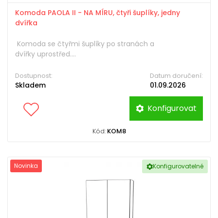
Komoda PAOLA II - NA MÍRU, čtyři šuplíky, jedny
dvířka
Komoda se čtyřmi šuplíky po stranách a
dvířky uprostřed....
Dostupnost:
Datum doručení:
Skladem
01.09.2026
Konfigurovat
Kód:
KOM8
Novinka
Konfigurovatelné