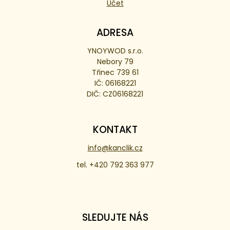
Účet
ADRESA
YNOYWOD s.r.o.
Nebory 79
Třinec 739 61
IČ: 06168221
DIČ: CZ06168221
KONTAKT
info@kanclik.cz
tel. +420 792 363 977
SLEDUJTE NÁS