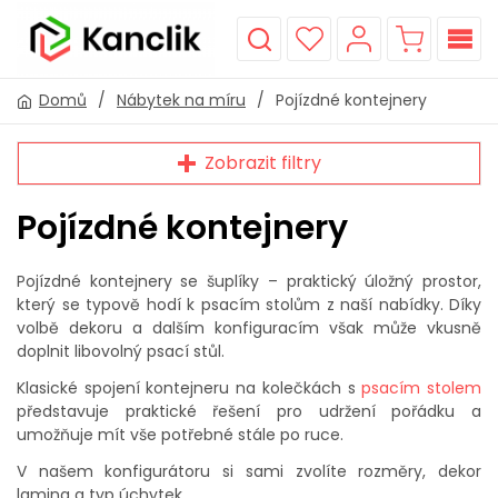
Domů
/
Nábytek na míru
/
Pojízdné kontejnery
Zobrazit filtry
Pojízdné kontejnery
Pojízdné kontejnery se šuplíky – praktický úložný prostor,
který se typově hodí k psacím stolům z naší nabídky. Díky
volbě dekoru a dalším konfiguracím však může vkusně
doplnit libovolný psací stůl.
Klasické spojení kontejneru na kolečkách s
psacím stolem
představuje praktické řešení pro udržení pořádku a
umožňuje mít vše potřebné stále po ruce.
V našem konfigurátoru si sami zvolíte rozměry, dekor
lamina a typ úchytek.