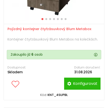
Pojízdný kontejner čtyřzásuvkový Blum Metabox
Kontejner čtyřzásuvkový Blum Metabox na kolečkách.
Zakoupilo již
6
osob
Dostupnost:
Datum doručení:
Skladem
31.08.2026
Konfigurovat
Kód:
KNT_4SUPBL