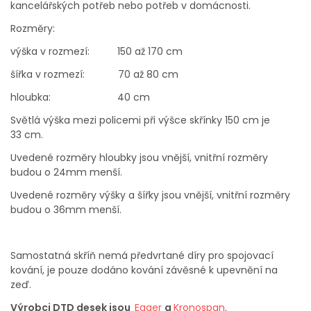
kancelářských potřeb nebo potřeb v domácnosti.
Rozměry:
výška v rozmezí: 150 až 170 cm
šířka v rozmezí: 70 až 80 cm
hloubka: 40 cm
Světlá výška mezi policemi při výšce skřínky 150 cm je
33 cm.
Uvedené rozměry hloubky jsou vnější, vnitřní rozměry
budou o 24mm menší.
Uvedené rozměry výšky a šířky jsou vnější, vnitřní rozměry
budou o 36mm menší.
Samostatná skříň nemá předvrtané díry pro spojovací
kování, je pouze dodáno kování závěsné k upevnění na
zeď.
Výrobci DTD desek jsou
Egger
a
Kronospan
.