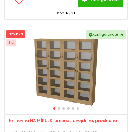
Kód:
REG1
Novinka
Konfigurovatelné
Tip
Knihovna NA MÍRU, Kramerius dvojdílná, prosklená