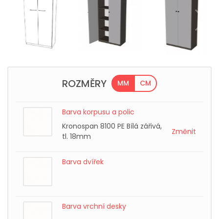
ROZMĚRY
MM
CM
Barva korpusu a polic
Kronospan 8100 PE Bílá zářivá,
Změnit
tl. 18mm
Barva dvířek
Barva vrchní desky