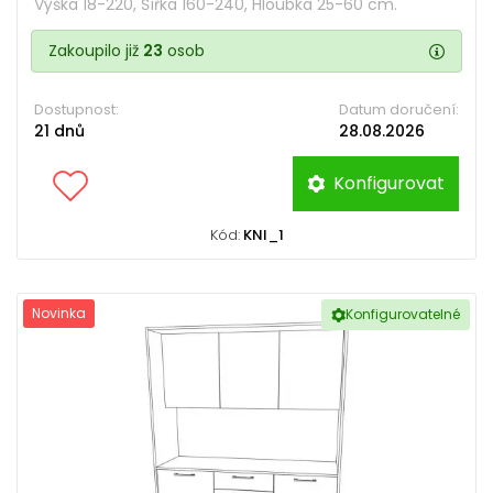
Výška 18-220, Šířka 160-240, Hloubka 25-60 cm.
Zakoupilo již
23
osob
Dostupnost:
Datum doručení:
21 dnů
28.08.2026
Konfigurovat
Kód:
KNI_1
Novinka
Konfigurovatelné