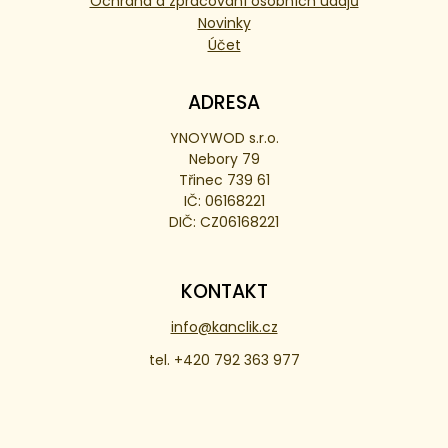
Ochrana a zpracování osobních údajů
Novinky
Účet
ADRESA
YNOYWOD s.r.o.
Nebory 79
Třinec 739 61
IČ: 06168221
DIČ: CZ06168221
KONTAKT
info@kanclik.cz
tel. +420 792 363 977